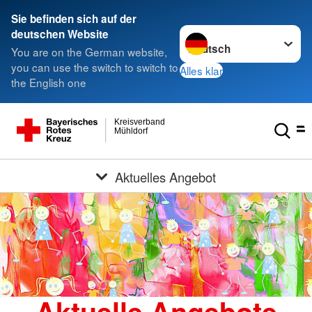
Sie befinden sich auf der
Sprache wechseln zu
deutschen Website
You are on the German website,
you can use the switch to switch to
Alles klar
the English one
Kreisverband
Mühldorf
Aktuelles Angebot
Aktuelle Angebote