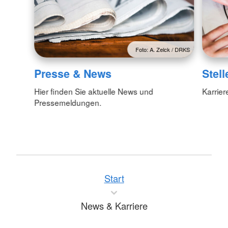
Foto: A. Zelck / DRKS
Presse & News
Stel
Hier finden Sie aktuelle News und
Karrier
Pressemeldungen.
Start
News & Karriere