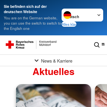
Sie befinden sich auf der
Sprache wechseln zu
deutschen Website
You are on the German website,
you can use the switch to switch to
Alles klar
the English one
Kreisverband
Mühldorf
News & Karriere
Aktuelles