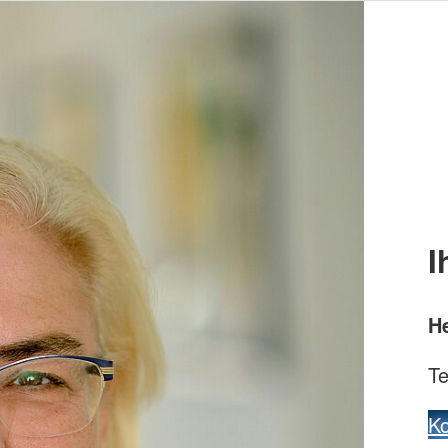
I
He
Te
Ko