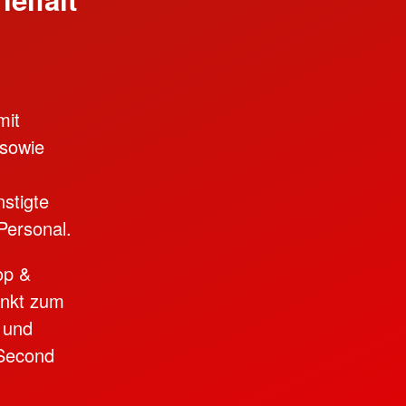
mit
 sowie
stigte
Personal.
op &
unkt zum
 und
 Second