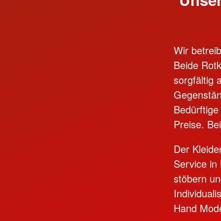
Wir betrei
Beide Rotkr
sorgfältig
Gegenstän
Bedürftige
Preise. Be
Der Kleide
Service in
stöbern u
Individual
Hand Mode