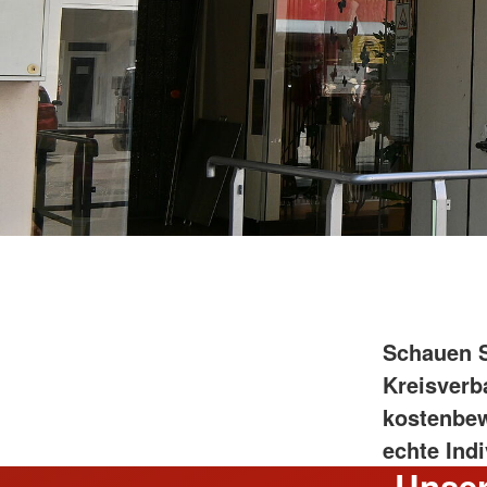
Schauen S
Kreisverb
kostenbew
echte Ind
Unser