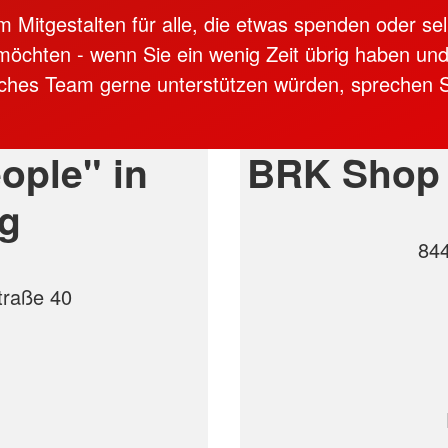
m Mitgestalten für alle, die etwas spenden oder sel
möchten - wenn Sie ein wenig Zeit übrig haben un
ches Team gerne unterstützen würden, sprechen S
ople" in
BRK Shop 
rg
844
traße 40