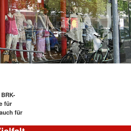
s BRK-
e für
auch für
elfalt