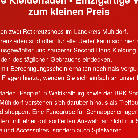
zum kleinen Preis
ben zwei Rotkreuzshops im Landkreis Mühldorf.
euzläden sind offen für alle: Jeder kann sich hier 
 ausgewählter und sauberer Second Hand Kleidung
den des täglichen Gebrauchs eindecken.
 mit Berechtigungsschein erhalten nochmals vergün
i Fragen hierzu, wenden Sie sich einfach an unser 
rladen "People" in Waldkraiburg sowie der BRK Sh
 Mühldorf verstehen sich darüber hinaus als Treffp
nd shoppen. Eine Fundgrube für Schnäppchenjäger
isten, mit einer gut sortierten Auswahl an nicht nur
 und Accessoires, sondern auch Spielwaren.