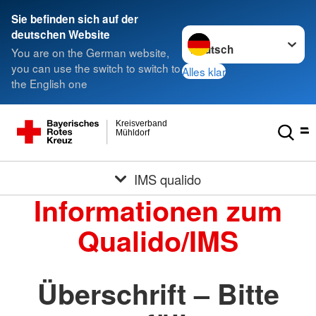
Sie befinden sich auf der
Sprache wechseln zu
deutschen Website
You are on the German website,
you can use the switch to switch to
Alles klar
the English one
Kreisverband
Mühldorf
IMS qualido
Informationen zum
Qualido/IMS
Überschrift – Bitte