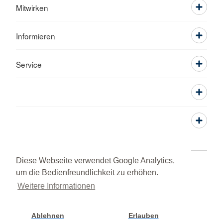
Mitwirken
Informieren
Service
Diese Webseite verwendet Google Analytics,
Öffnungszeiten der Geschäftsstelle
Adressen
um die Bedienfreundlichkeit zu erhöhen.
Kontakt
Sitemap
Datenschutz
Weitere Informationen
Barrierefreiheitserklärung
Widerruf/Kündigung
Impressum
RSS-Feed
DRK intern
© 2026 Kreisverband Mühldorf
Ablehnen
Erlauben
Cookie Einstellung