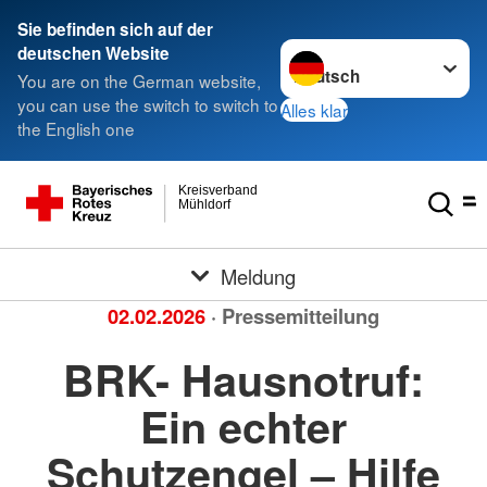
Sie befinden sich auf der
Sprache wechseln zu
deutschen Website
You are on the German website,
you can use the switch to switch to
Alles klar
the English one
Kreisverband
Mühldorf
Meldung
02.02.2026
· Pressemitteilung
BRK- Hausnotruf:
Ein echter
Schutzengel – Hilfe