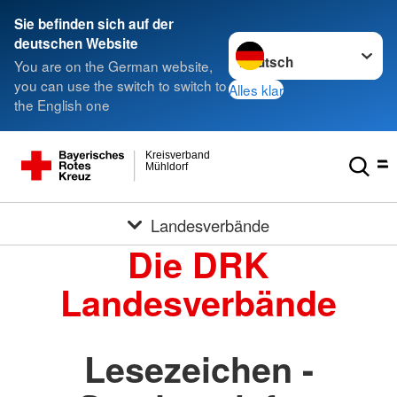
Sie befinden sich auf der
Sprache wechseln zu
deutschen Website
You are on the German website,
you can use the switch to switch to
Alles klar
the English one
Kreisverband
Mühldorf
Landesverbände
Die DRK
Landesverbände
Lesezeichen -