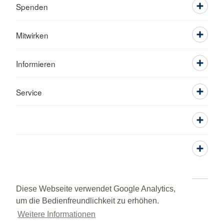
Spenden
Mitwirken
Informieren
Service
Diese Webseite verwendet Google Analytics,
Öffnungszeiten der Geschäftsstelle
Adressen
um die Bedienfreundlichkeit zu erhöhen.
Kontakt
Sitemap
Datenschutz
Weitere Informationen
Barrierefreiheitserklärung
Widerruf/Kündigung