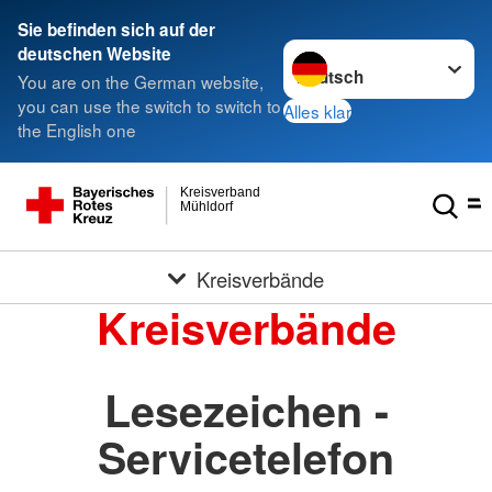
Sie befinden sich auf der
Sprache wechseln zu
deutschen Website
You are on the German website,
you can use the switch to switch to
Alles klar
the English one
Kreisverband
Mühldorf
Kreisverbände
Kreisverbände
Lesezeichen -
Servicetelefon