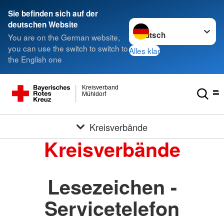
Sie befinden sich auf der
Sprache wechseln zu
deutschen Website
You are on the German website,
you can use the switch to switch to
Alles klar
the English one
Kreisverband
Mühldorf
Kreisverbände
Kreisverbände
Lesezeichen -
Servicetelefon