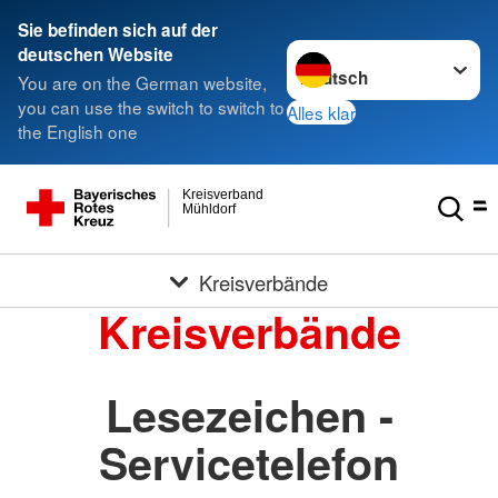
Sie befinden sich auf der
Sprache wechseln zu
deutschen Website
You are on the German website,
you can use the switch to switch to
Alles klar
the English one
Kreisverband
Mühldorf
Kreisverbände
Kreisverbände
Lesezeichen -
Servicetelefon