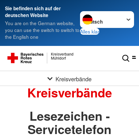
Sie befinden sich auf der
Sprache wechseln zu
deutschen Website
You are on the German website,
you can use the switch to switch to
Alles klar
the English one
Kreisverband
Mühldorf
Kreisverbände
Kreisverbände
Lesezeichen -
Servicetelefon