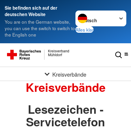
Sie befinden sich auf der
Sprache wechseln zu
deutschen Website
You are on the German website,
you can use the switch to switch to
Alles klar
the English one
Kreisverband
Mühldorf
Kreisverbände
Kreisverbände
Lesezeichen -
Servicetelefon