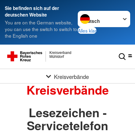
Sie befinden sich auf der
Sprache wechseln zu
deutschen Website
You are on the German website,
you can use the switch to switch to
Alles klar
the English one
Kreisverband
Mühldorf
Kreisverbände
Kreisverbände
Lesezeichen -
Servicetelefon